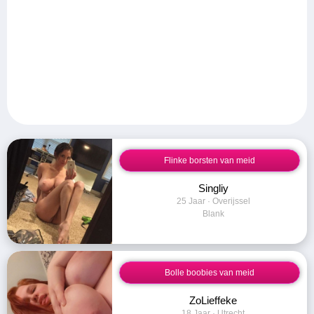
Flinke borsten van meid
Singliy
25 Jaar · Overijssel
Blank
Bolle boobies van meid
ZoLieffeke
18 Jaar · Utrecht