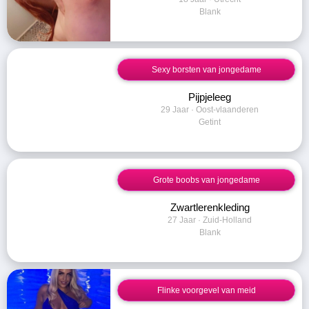
Blank
Sexy borsten van jongedame
Pijpjeleeg
29 Jaar · Oost-vlaanderen
Getint
Grote boobs van jongedame
Zwartlerenkleding
27 Jaar · Zuid-Holland
Blank
Flinke voorgevel van meid