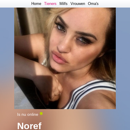
Home
Tieners
Milfs
Vrouwen
Oma's
Is nu online
Noref